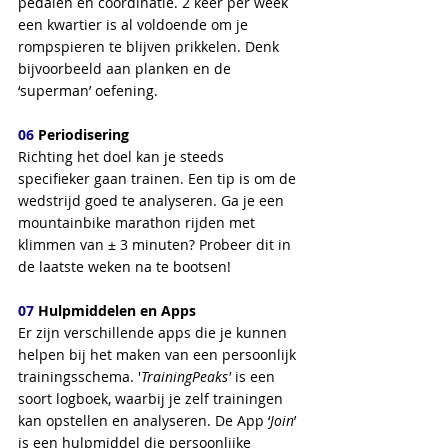
pedalen en coördinatie. 2 keer per week 
een kwartier is al voldoende om je 
rompspieren te blijven prikkelen. Denk 
bijvoorbeeld aan planken en de 
‘superman’ oefening. 
06
 Periodisering
Richting het doel kan je steeds 
specifieker gaan trainen. Een tip is om de 
wedstrijd goed te analyseren. Ga je een 
mountainbike marathon rijden met 
klimmen van ± 3 minuten? Probeer dit in 
de laatste weken na te bootsen!
07
 Hulpmiddelen en Apps 
Er zijn verschillende apps die je kunnen 
helpen bij het maken van een persoonlijk 
trainingsschema. '
TrainingPeaks'
 is een 
soort logboek, waarbij je zelf trainingen 
kan opstellen en analyseren. De App ‘
Join
’ 
is een hulpmiddel die persoonlijke 