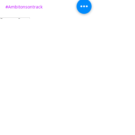
#Ambitonsontrack
Rosa van Doorn
Tips and tricks
Gerelateerde posts