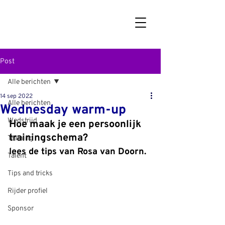
Post
Alle berichten
14 sep 2022
Alle berichten
Wednesday warm-up
Wedstrijd
Hoe maak je een persoonlijk 
trainingschema? 
Training
lees de tips van Rosa van Doorn.
Talent
Tips and tricks
Rijder profiel
Sponsor