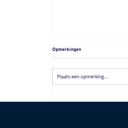
Opmerkingen
Plaats een opmerking...
De juiste voorbereiding op
een MTB marathon.