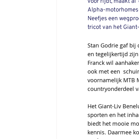
voor rijdt, maakt al
Alpha-motorhomes-Do
Neefjes een wegpro
tricot van het Giant
Stan Godrie gaf bij
en tegelijkertijd zi
Franck wil aanhaken
ook met een  schuin
voornamelijk MTB M
countryonderdeel v
Het Giant-Liv Benel
sporten en het inha
biedt het mooie mo
kennis. Daarmee kom