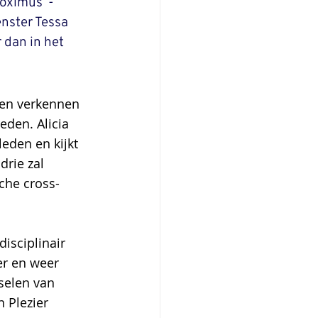
roximus  -
nster Tessa 
dan in het 
len verkennen 
eden. Alicia 
eden en kijkt 
rie zal  
che cross-
isciplinair 
er en weer 
selen van 
 Plezier 