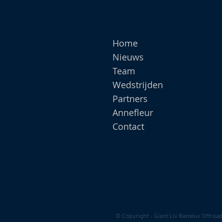
Home
Nieuws
Team
Wedstrijden
Partners
Annefleur
Contact
© Copyright - Giant Liv Benelux Offroa