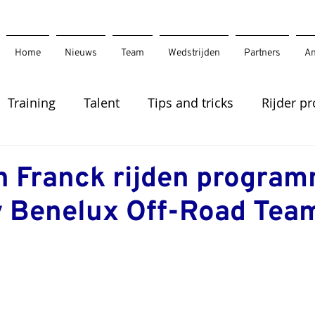
Home
Nieuws
Team
Wedstrijden
Partners
An
Training
Talent
Tips and tricks
Rijder pr
n Franck rijden program
v Benelux Off-Road Tea