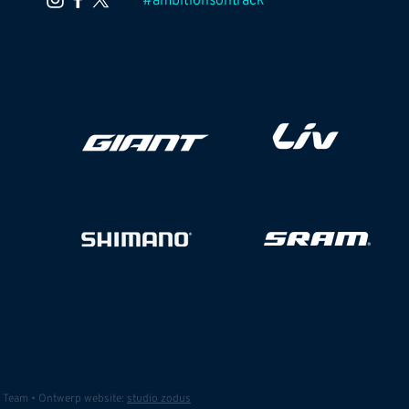
#ambitionsontrack
d Team • Ontwerp website:
studio zodus