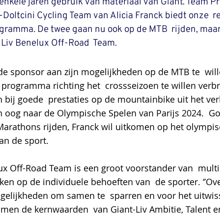
  enkele jaren gebruik van materiaal van Giant. Team P
ltcini Cycling Team van Alicia Franck biedt onze  re
gramma. De twee gaan nu ook op de MTB  rijden, maar 
-Liv Benelux Off-Road  Team.  
 de sponsor aan zijn mogelijkheden op de MTB te  wil
jn programma richting het  crossseizoen te willen verbr
 bij goede  prestaties op de mountainbike uit het verl
 oog naar de Olympische Spelen van Parijs 2024.  God
arathons rijden, Franck wil uitkomen op het olympis
an de sport.
ux Off-Road Team is een groot voorstander van  multid
ken op de individuele behoeften van  de sporter. ‘’Ov
gelijkheden om samen te  sparren en voor het uitwis
en de kernwaarden  van Giant-Liv Ambitie, Talent en