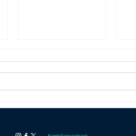
Weet wat je eet.
Van 
Voedingsadvies voor offroad
Soli
sporters.