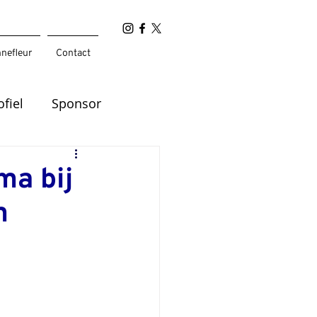
nefleur
Contact
ofiel
Sponsor
ma bij
m