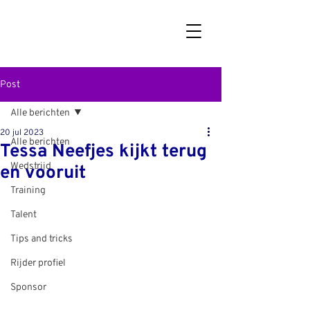
Post
Alle berichten
20 jul 2023
Alle berichten
Tessa Neefjes kijkt terug
Wedstrijd
en vooruit
Training
Talent
Tips and tricks
Rijder profiel
Sponsor