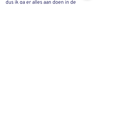
dus ik ga er alles aan doen in de 
wedstrijden om zo goed mogelijk te 
rijden. Daarbij is het altijd nog een 
groot doel om een kampioenschapstrui 
op de gravelfiets te behalen. Ik heb 
deze nu op de weg(EZC), MTB XCM en 
op het strand. Het zou wel heel leuk 
zijn om hier nog een trui in een vierde 
discipline aan toe te voegen.”
Gerelateerde posts