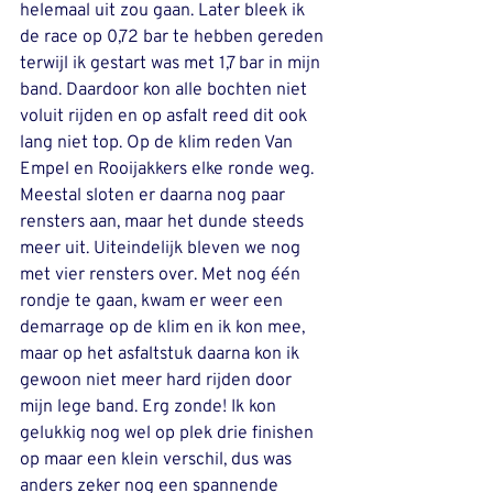
helemaal uit zou gaan. Later bleek ik 
de race op 0,72 bar te hebben gereden 
terwijl ik gestart was met 1,7 bar in mijn 
band. Daardoor kon alle bochten niet 
voluit rijden en op asfalt reed dit ook 
lang niet top. Op de klim reden Van 
Empel en Rooijakkers elke ronde weg. 
Meestal sloten er daarna nog paar 
rensters aan, maar het dunde steeds 
meer uit. Uiteindelijk bleven we nog 
met vier rensters over. Met nog één 
rondje te gaan, kwam er weer een 
demarrage op de klim en ik kon mee, 
maar op het asfaltstuk daarna kon ik 
gewoon niet meer hard rijden door 
mijn lege band. Erg zonde! Ik kon 
gelukkig nog wel op plek drie finishen 
op maar een klein verschil, dus was 
anders zeker nog een spannende 