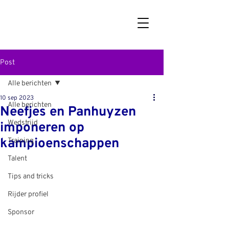
Post
Alle berichten
10 sep 2023
Alle berichten
Neefjes en Panhuyzen
Wedstrijd
imponeren op
kampioenschappen
Training
Talent
Tips and tricks
Rijder profiel
Sponsor