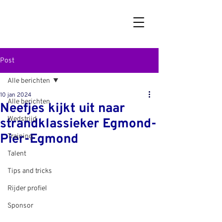
Post
Alle berichten
10 jan 2024
Alle berichten
Neefjes kijkt uit naar
Wedstrijd
strandklassieker Egmond-
Pier-Egmond
Training
Talent
Tips and tricks
Rijder profiel
Sponsor