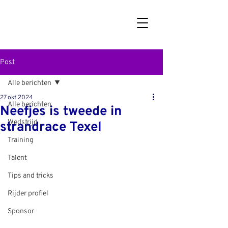
Post
Alle berichten
27 okt 2024
Alle berichten
Neefjes is tweede in
Wedstrijd
strandrace Texel
Training
Talent
Tips and tricks
Rijder profiel
Sponsor