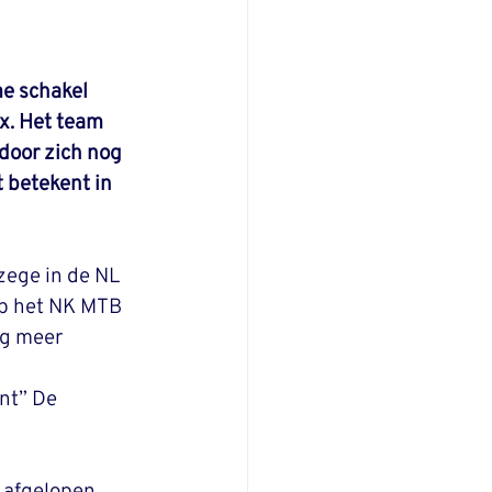
e schakel 
x. Het team 
door zich nog 
 betekent in 
ege in de NL 
op het NK MTB 
og meer 
 
nt” De 