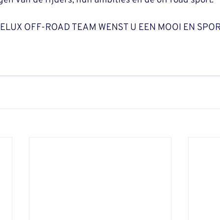
en van de rijders, hun ambities en de off road sport.’’
NELUX OFF-ROAD TEAM WENST U EEN MOOI EN SPOR