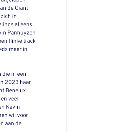
 afgelopen 
van de Giant 
zich in 
lings al eens 
evin Panhuyzen 
en flinke track 
eeds meer in 
die in een 
in 2023 haar 
nt Benelux 
en veel 
en Kevin  
en wij voor 
en aan de 