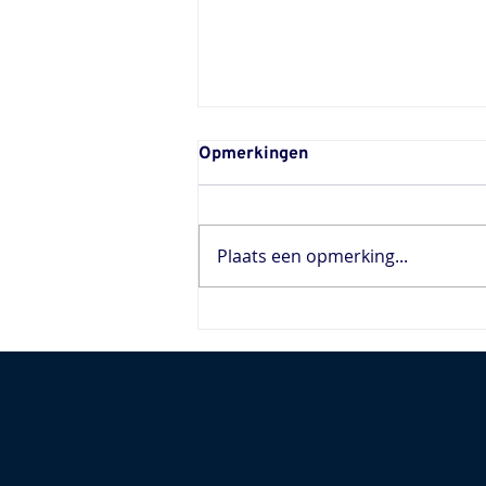
Opmerkingen
Plaats een opmerking...
Podium voor Jongedijk in
Een