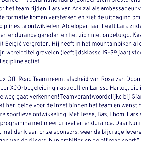
Bonder – vooral nationaal bijzonder sterk presterend
oor het team rijden. Lars van Ark zal als ambassadeur 
de formatie komen versterken en ziet de uitdaging om 
ciplines te ontwikkelen. Afgelopen jaar heeft Lars zijde
een endurance gereden en liet zich niet onbetuigd. K
t België vergroten. Hij heeft in het mountainbiken al e
ijn wereldtitel gravelen (leeftijdsklasse 19-39 jaar) st
scipline actief.
ux Off-Road Team neemt afscheid van Rosa van Doorn 
r XCO-begeleiding nastreeft en Larissa Hartog, die 
e weg gaat verkennen! Teamverantwoordelijke bij Gia
 hen beide voor de inzet binnen het team en wenst h
re sportieve ontwikkeling  Met Tessa, Bas, Thom, Lars 
n programma met meer gravel en endurance. Daar kunn
, met dank aan onze sponsors, weer de bijdrage lever