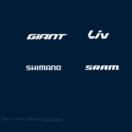
d Team • Ontwerp website:
studio zodus