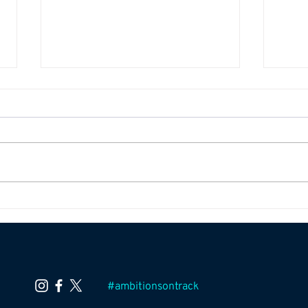
Twee keer top 10 in
Ster
Zandvoort
Arde
#ambitionsontrack