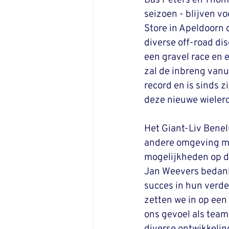
Bas Peters en Thom 
seizoen - blijven v
Store in Apeldoorn 
diverse off-road dis
een gravel race en 
zal de inbreng vanui
record en is sinds z
deze nieuwe wielerdi
Het Giant-Liv Benel
andere omgeving mee
mogelijkheden op d
Jan Weevers bedankt
succes in hun verde
zetten we in op ee
ons gevoel als team